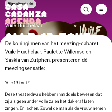
Bijna uitverkocht
Casa
Cadanza
Agenda
Vuile Huichelaar
Alle 13 fout
De koninginnen van het meezing-cabaret
Vuile Huichelaar, Paulette Willemse en
Een guilty pleasure van formaat
Saskia van Zutphen, presenteren dé
meezingsensatie:
Vr 13 nov.
|
Theater
‘Alle 13 fout!’
Tijden & tickets
Deze theaterdiva’s hebben inmiddels bewezen dat
zij als geen ander volle zalen het dak eraf laten
Bekijk de trailer
zingen. En lachen. Zowel de man als de vrouw nemen