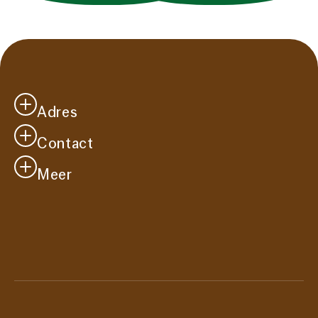
Adres
Contact
Casa Cadanza
Westersingel 41
Meer
info@casacadanza.nl
2651 CM
Je bezoek
Berkel en Rodenrijs
Vacatures
Route
Over ons
Steun ons