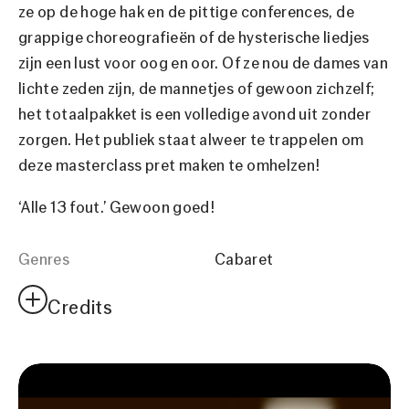
ze op de hoge hak en de pittige conferences, de
grappige choreografieën of de hysterische liedjes
zijn een lust voor oog en oor. Of ze nou de dames van
lichte zeden zijn, de mannetjes of gewoon zichzelf;
het totaalpakket is een volledige avond uit zonder
zorgen. Het publiek staat alweer te trappelen om
deze masterclass pret maken te omhelzen!
‘Alle 13 fout.’ Gewoon goed!
Genres
Cabaret
Credits
Cast
Saskia van Zutphen | Paulette
Willemse
Producent
Stichting Van Z