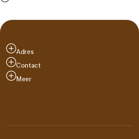
Adres
Contact
Casa Cadanza
Westersingel 41
Meer
info@casacadanza.nl
2651 CM
Je bezoek
Berkel en Rodenrijs
Vacatures
Route
Over ons
Steun ons