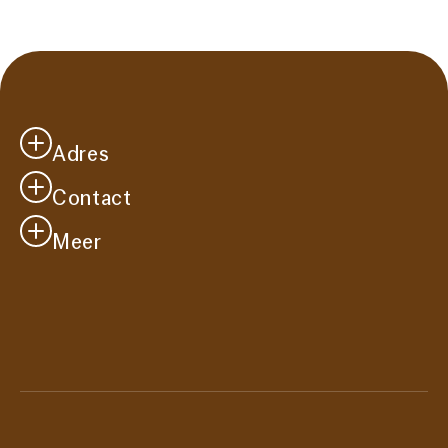
Adres
Contact
Casa Cadanza
Westersingel 41
Meer
info@casacadanza.nl
2651 CM
Je bezoek
Berkel en Rodenrijs
Vacatures
Route
Over ons
Steun ons