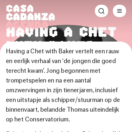
Casa
Cadanza
Thomas Heikoop
Agenda
Having a Chet
with Baker
Having a Chet with Baker vertelt een rauw
en eerlijk verhaal van ‘de jongen die goed
Vr 5 mrt.
|
Theater
terecht kwam’. Jong begonnen met
trompetspelen en na een aantal
omzwervingen in zijn tienerjaren, inclusief
Tijden & tickets
een uitstapje als schipper/stuurman op de
Bekijk de trailer
binnenvaart, belandde Thomas uiteindelijk
op het Conservatorium.