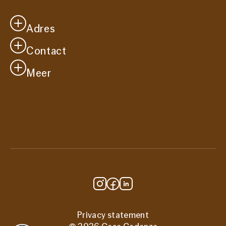
Adres
Contact
Casa Cadanza
Westersingel 41
Meer
info@casacadanza.nl
2651 CM
Je bezoek
Berkel en Rodenrijs
Vacatures
Route
Over ons
Steun ons
Privacy statement