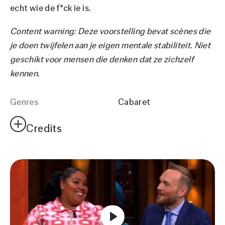
echt wie de f*ck ie is.
Content warning: Deze voorstelling bevat scènes die
je doen twijfelen aan je eigen mentale stabiliteit. Niet
geschikt voor mensen die denken dat ze zichzelf
kennen.
Genres
Cabaret
Credits
Spel en tekst
Isabelle Kafando
Regie en
Peter van de Witte
tekstbijdrage
Licht- en
Scott Robin Jun
decorontwerp