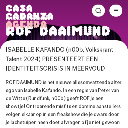
Casa
Cadanza
Isabelle Kafando
Agenda
ROF Daaimund
ISABELLE KAFANDO (n00b, Volkskrant
Ontroerende misfits en domme aanstellers
volgen elkaar op in een extravagante
Talent 2024) PRESENTEERT EEN
freakshow
IDENTITEITSCRISIS IN MEERVOUD
Za 9 jan.
|
Theater
ROF DAAIMUND is het nieuwe allesomvattende alter
ego van Isabelle Kafando. In een regie van Peter van
de Witte (Rundfunk, n00b) geeft ROF je een
Tijden & tickets
showtje! Ontroerende misfits en domme aanstellers
volgen elkaar op in een freakshow die je dwars door
Bekijk de trailer
je lachstuipen heen doet afvragen of je niet gewoon