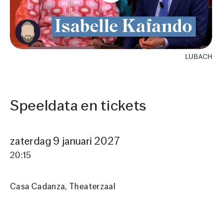
Kostuum
Sabine Snijders
Producent
MORE Theater
Producties
LUBACH
Tourneeplanning
Senf Theater
Speeldata en tickets
zaterdag 9 januari 2027
20:15
Casa Cadanza
Theaterzaal