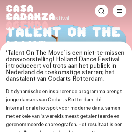
Casa
Cadanza
Holland Dance Festival
Agenda
Talent on the
Move
‘Talent On The Move’ is een niet-te-missen
dansvoorstelling! Holland Dance Festival
introduceert vol trots aan het publiek in
Maak nu al kennis met de sterren van
Nederland de toekomstige sterren; het
morgen!
danstalent van Codarts Rotterdam.
Za 13 feb.
|
Theater
Dit dynamische en inspirerende programma brengt
jonge dansers van Codarts Rotterdam, dé
internationale hotspot voor moderne dans, samen
Tijden & tickets
met enkele van 's werelds meest getalenteerde en
gerenommeerde choreografen. Het resultaat is een