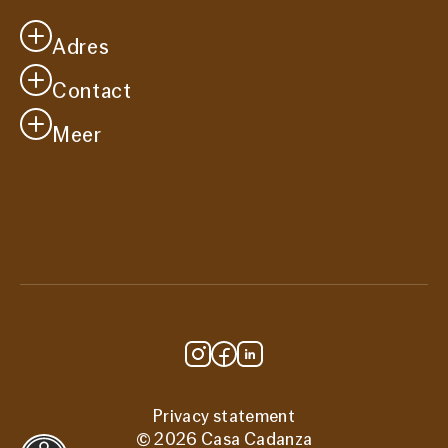
Adres
Contact
Casa Cadanza
Westersingel 41
Meer
info@casacadanza.nl
2651 CM
Je bezoek
Berkel en Rodenrijs
Vacatures
Route
Over ons
Steun ons
Privacy statement
© 2026 Casa Cadanza