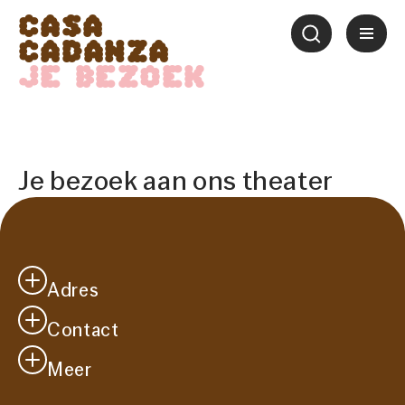
Casa
Cadanza
Je bezoek
Je bezoek aan ons theater
Adres
Contact
Casa Cadanza
Westersingel 41
Meer
info@casacadanza.nl
2651 CM
Je bezoek