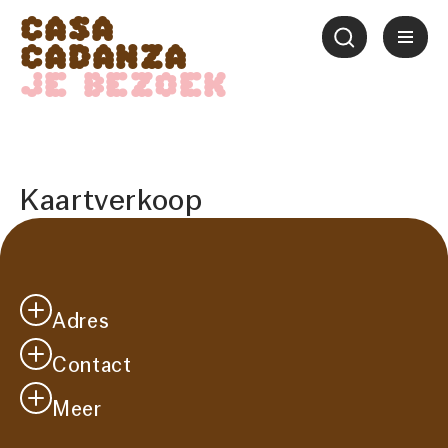
Casa
Cadanza
Je bezoek
Kaartverkoop
Adres
Contact
Casa Cadanza
Westersingel 41
Meer
info@casacadanza.nl
2651 CM
Je bezoek